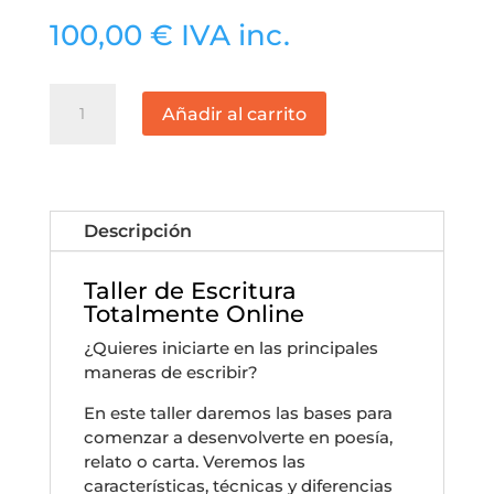
100,00
€
IVA inc.
Taller
Añadir al carrito
de
Escritura
Totalmente
Online
Descripción
cantidad
Taller de Escritura
Totalmente Online
¿Quieres iniciarte en las principales
maneras de escribir?
En este taller daremos las bases para
comenzar a desenvolverte en poesía,
relato o carta. Veremos las
características, técnicas y diferencias